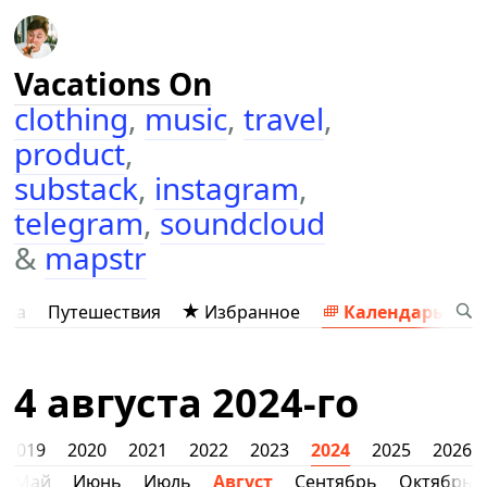
Vacations On
clothing
,
music
,
travel
,
product
,
substack
,
instagram
,
telegram
,
soundcloud
&
mapstr
ыка
Путешествия
Избранное
Календарь
4 августа 2024-го
2019
2020
2021
2022
2023
2024
2025
2026
Май
Июнь
Июль
Август
Сентябрь
Октябрь