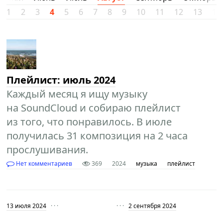
1
2
3
4
5
6
7
8
9
10
11
12
13
14
Плейлист: июль 2024
Каждый месяц я ищу музыку
на SoundCloud и собираю плейлист
из того, что понравилось. В июле
получилась 31 композиция на 2 часа
прослушивания.
Нет комментариев
369
2024
музыка
плейлист
13 июля 2024
· · ·
· · ·
2 сентября 2024