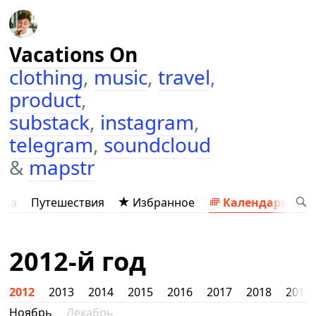
Vacations On
clothing
,
music
,
travel
,
product
,
substack
,
instagram
,
telegram
,
soundcloud
&
mapstr
ыка
Путешествия
Избранное
Календарь
2012-й год
2012
2013
2014
2015
2016
2017
2018
2019
Ноябрь
Декабрь