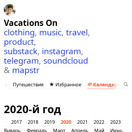
Vacations On
clothing
,
music
,
travel
,
product
,
substack
,
instagram
,
telegram
,
soundcloud
&
mapstr
ыка
Путешествия
Избранное
Календарь
2020-й год
016
2017
2018
2019
2020
2021
2022
2023
2
Январь
Февраль
Март
Апрель
Май
Июнь