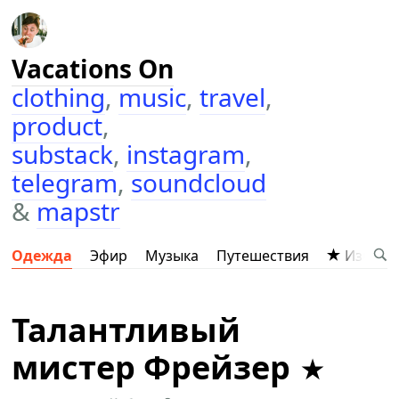
Vacations On
clothing
,
music
,
travel
,
product
,
substack
,
instagram
,
telegram
,
soundcloud
&
mapstr
Одежда
Эфир
Музыка
Путешествия
Избран
Талантливый
мистер Фрейзер