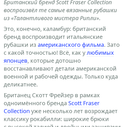
Британский бренд Scott Fraser Collection
воспроизвёл те самые вязанные рубашки
из «Талантливого мистера Рипли».
Это, конечно, каламбур: британский
бренд воспроизводит итальянские
рубашки из
американского фильма
. Зато
с какой точностью! Всё, как у
любимых
японцев
, которые дотошно
восстанавливают детали американской
военной и рабочей одежды. Только куда
деликатнее.
Британец Скотт Фрейзер в рамках
одноимённого бренда
Scott Fraser
Collection
уже несколько лет возрождает
классику рокабилли: широкие брюки
с высокой талией и двойными защипами,