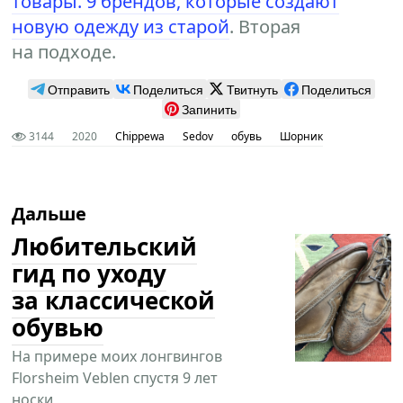
товары. 9 брендов, которые создают
новую одежду из старой
. Вторая
на подходе.
Отправить
Поделиться
Твитнуть
Поделиться
Запинить
3144
2020
Chippewa
Sedov
обувь
Шорник
Дальше
Любительский
гид по уходу
за классической
обувью
На примере моих лонгвингов
Florsheim Veblen спустя 9 лет
носки