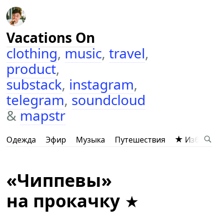
Vacations On
clothing
,
music
,
travel
,
product
,
substack
,
instagram
,
telegram
,
soundcloud
&
mapstr
Одежда
Эфир
Музыка
Путешествия
Избранн
«Чиппевы»
на прокачку