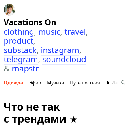
Vacations On
clothing
,
music
,
travel
,
product
,
substack
,
instagram
,
telegram
,
soundcloud
&
mapstr
Одежда
Эфир
Музыка
Путешествия
Избран
Что не так
с трендами