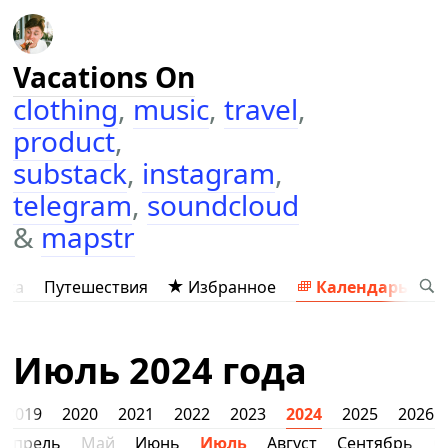
Vacations On
clothing
,
music
,
travel
,
product
,
substack
,
instagram
,
telegram
,
soundcloud
&
mapstr
ыка
Путешествия
Избранное
Календарь
Июль 2024 года
2019
2020
2021
2022
2023
2024
2025
2026
Апрель
Май
Июнь
Июль
Август
Сентябрь
О