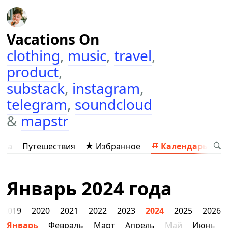
Vacations On
clothing
,
music
,
travel
,
product
,
substack
,
instagram
,
telegram
,
soundcloud
&
mapstr
ыка
Путешествия
Избранное
Календарь
Январь 2024 года
2019
2020
2021
2022
2023
2024
2025
2026
Январь
Февраль
Март
Апрель
Май
Июнь