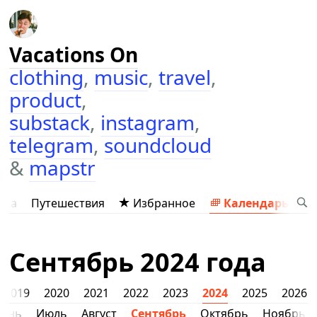
Vacations On
clothing
,
music
,
travel
,
product
,
substack
,
instagram
,
telegram
,
soundcloud
&
mapstr
ыка
Путешествия
Избранное
Календарь
Сентябрь 2024 года
2019
2020
2021
2022
2023
2024
2025
2026
юнь
Июль
Август
Сентябрь
Октябрь
Ноябрь