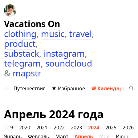
Vacations On
clothing
,
music
,
travel
,
product
,
substack
,
instagram
,
telegram
,
soundcloud
&
mapstr
ыка
Путешествия
Избранное
Календарь
Апрель 2024 года
2019
2020
2021
2022
2023
2024
2025
2026
Январь
Февраль
Март
Апрель
Май
Июнь