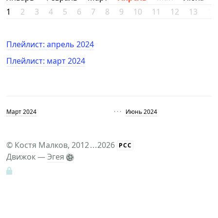
1
2
3
4
5
6
7
8
9
10
11
12
13
14
Плейлист: апрель 2024
Плейлист: март 2024
Март 2024
· · ·
Июнь 2024
©
Костя Малков
, 2012
...
2026
РСС
Движок —
Эгея