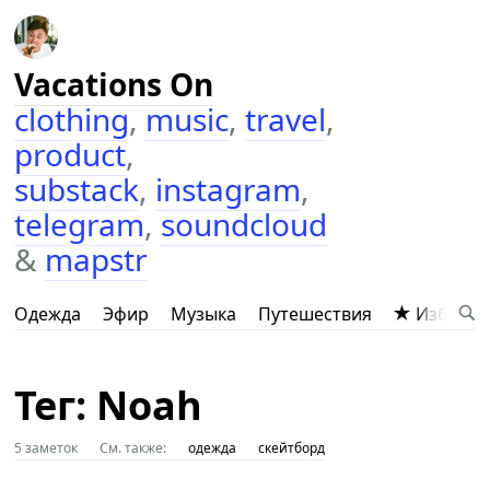
Vacations On
clothing
,
music
,
travel
,
product
,
substack
,
instagram
,
telegram
,
soundcloud
&
mapstr
Одежда
Эфир
Музыка
Путешествия
Избранн
Тег: Noah
5 заметок
См. также:
одежда
скейтборд