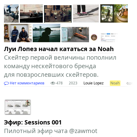
Луи Лопез начал кататься за Noah
Скейтер первой величины пополнил
команду нескейтового бренда
для повзрослевших скейтеров.
Нет комментариев
478
2023
Louie Lopez
Noah
одеж
Эфир: Sessions 001
Пилотный эфир чата @zawmot