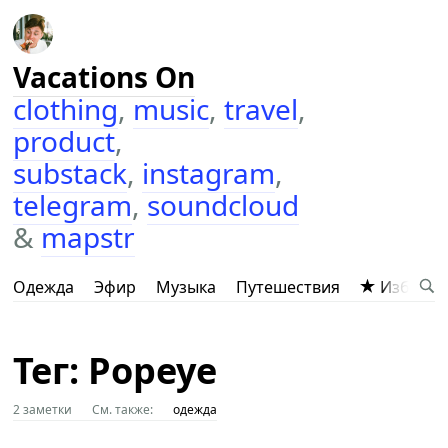
Vacations On
clothing
,
music
,
travel
,
product
,
substack
,
instagram
,
telegram
,
soundcloud
&
mapstr
Одежда
Эфир
Музыка
Путешествия
Избранн
Тег: Popeye
2 заметки
См. также:
одежда