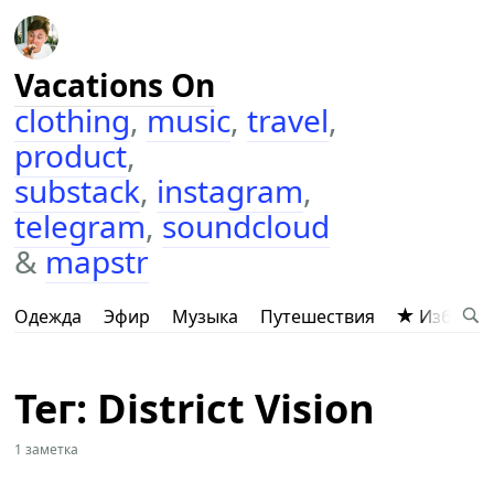
Vacations On
clothing
,
music
,
travel
,
product
,
substack
,
instagram
,
telegram
,
soundcloud
&
mapstr
Одежда
Эфир
Музыка
Путешествия
Избранн
Тег: District Vision
1 заметка