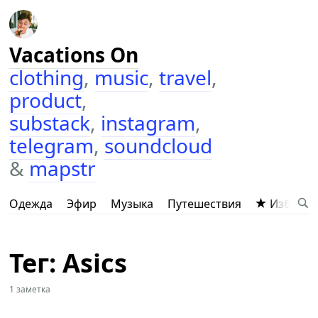
Vacations On
clothing
,
music
,
travel
,
product
,
substack
,
instagram
,
telegram
,
soundcloud
&
mapstr
Одежда
Эфир
Музыка
Путешествия
Избранн
Тег: Asics
1 заметка