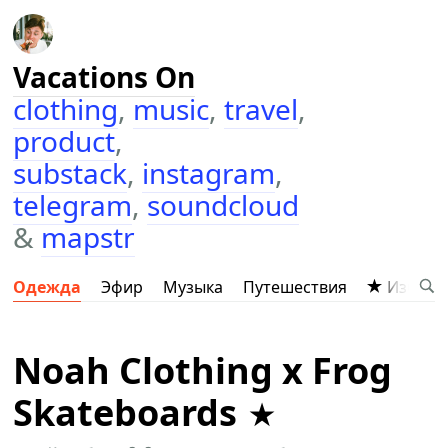
Vacations On
clothing
,
music
,
travel
,
product
,
substack
,
instagram
,
telegram
,
soundcloud
&
mapstr
Одежда
Эфир
Музыка
Путешествия
Избран
Noah Clothing x Frog
Skateboards