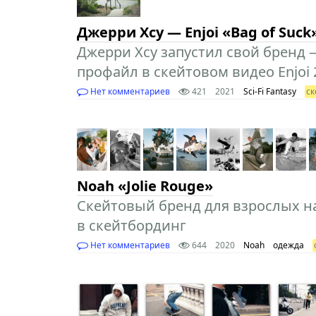
Джерри Хсу — Enjoi «Bag of Suck
Джерри Хсу запустил свой бренд —
профайл в скейтовом видео Enjoi 
Нет комментариев
421
2021
Sci-Fi Fantasy
ск
Noah «Jolie Rouge»
Скейтовый бренд для взрослых н
в скейтбординг
Нет комментариев
644
2020
Noah
одежда