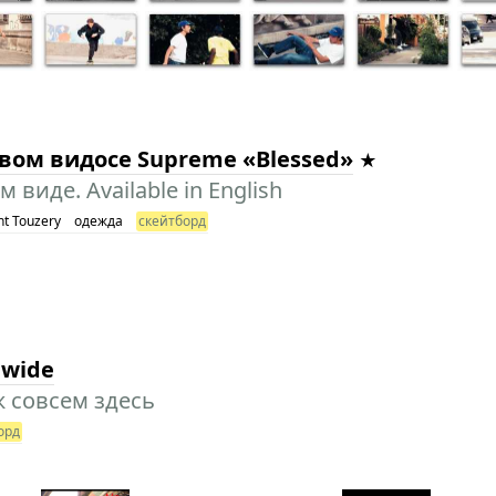
овом видосе Supreme «Blessed»
виде. Available in English
nt Touzery
одежда
скейтборд
dwide
ж совсем здесь
орд