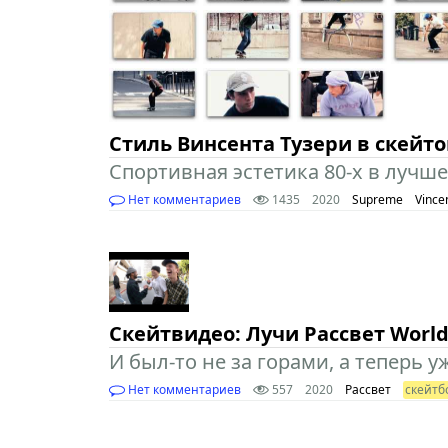
Стиль Винсента Тузери в скейт
Спортивная эстетика 80-х в лучшем 
Нет комментариев
1435
2020
Supreme
Vince
Скейтвидео: Лучи Рассвет Worl
И был-то не за горами, а теперь у
Нет комментариев
557
2020
Рассвет
скейтб