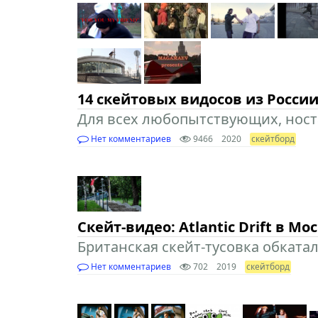
14 скейтовых видосов из России
Для всех любопытствующих, нос
Нет комментариев
9466
2020
скейтборд
Скейт-видео: Atlantic Drift в Мо
Британская скейт-тусовка обката
Нет комментариев
702
2019
скейтборд