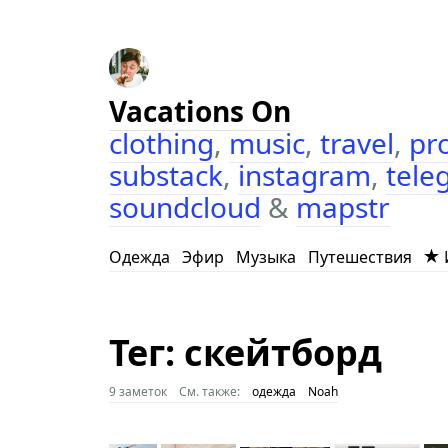
Vacations On
clothing
,
music
,
travel
,
pr
substack
,
instagram
,
tele
soundcloud
&
mapstr
Одежда
Эфир
Музыка
Путешествия
Тег: скейтборд
9 заметок
См. также:
одежда
Noah