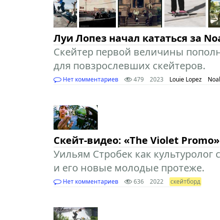
Луи Лопез начал кататься за No
Скейтер первой величины пополн
для повзрослевших скейтеров.
Нет комментариев
479
2023
Louie Lopez
Noa
Скейт-видео: «The Violet Promo»
Уильям Стробек как культуролог
и его новые молодые протеже.
Нет комментариев
636
2022
скейтборд