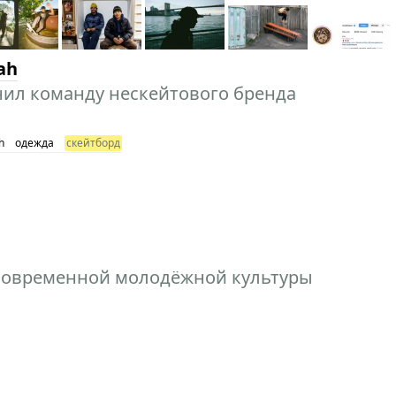
ah
ил команду нескейтового бренда
h
одежда
скейтборд
 современной молодёжной культуры