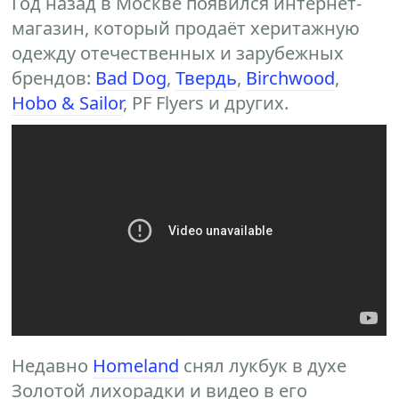
Год назад в Москве появился интернет-
магазин, который продаёт херитажную
одежду отечественных и зарубежных
брендов:
Bad Dog
,
Твердь
,
Birchwood
,
Hobo & Sailor
, PF Flyers и других.
Недавно
Homeland
снял лукбук в духе
Золотой лихорадки и видео в его