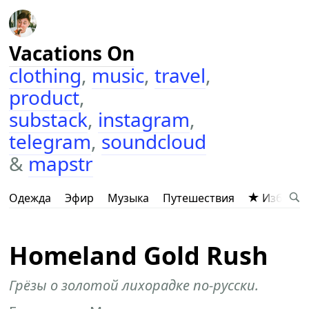
Vacations On
clothing
,
music
,
travel
,
product
,
substack
,
instagram
,
telegram
,
soundcloud
&
mapstr
Одежда
Эфир
Музыка
Путешествия
Избранн
Homeland Gold Rush
Грёзы о золотой лихорадке по-русски.