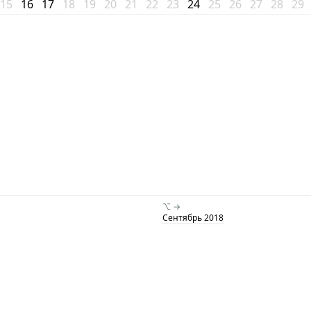
15
16
17
18
19
20
21
22
23
24
25
26
27
28
29
⌥ →
Сентябрь 2018