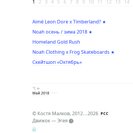
1
2
3
4
5
6
7
8
9
10
11
12
13
14
Aimé Leon Dore x Timberland?
Noah осень / зима 2018
Homeland Gold Rush
Noah Clothing x Frog Skateboards
Скейтшоп «Октябрь»
⌥ ←
Май 2018
· · ·
©
Костя Малков
, 2012
...
2026
РСС
Движок —
Эгея