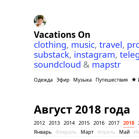
Vacations On
clothing
,
music
,
travel
,
pr
substack
,
instagram
,
tele
soundcloud
&
mapstr
Одежда
Эфир
Музыка
Путешествия
Август 2018 года
2012
2013
2014
2015
2016
2017
2018
Январь
Февраль
Март
Апрель
Май
И