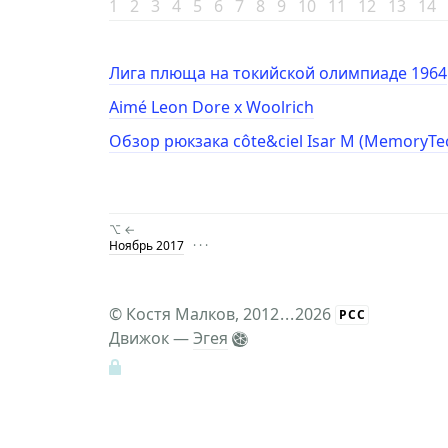
1
2
3
4
5
6
7
8
9
10
11
12
13
14
Лига плюща на токийской олимпиаде 1964
Aimé Leon Dore x Woolrich
Обзор рюкзака côte&ciel Isar M (MemoryTe
⌥ ←
Ноябрь 2017
· · ·
©
Костя Малков
, 2012
...
2026
РСС
Движок —
Эгея