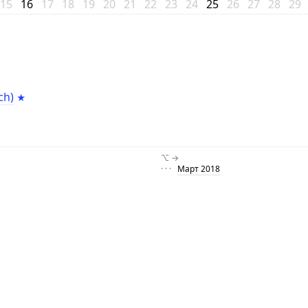
15
16
17
18
19
20
21
22
23
24
25
26
27
28
29
ch)
⌥ →
· · ·
Март 2018