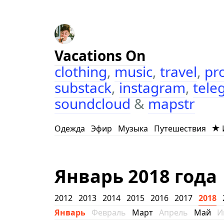
Vacations On
clothing
,
music
,
travel
,
pr
substack
,
instagram
,
tele
soundcloud
&
mapstr
Одежда
Эфир
Музыка
Путешествия
Январь 2018 года
2012
2013
2014
2015
2016
2017
2018
Январь
Февраль
Март
Апрель
Май
И