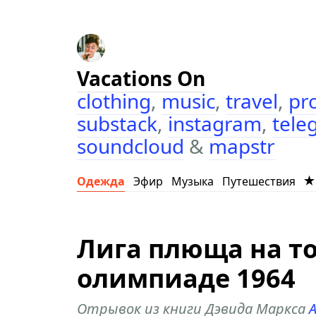
Vacations On
clothing
,
music
,
travel
,
pr
substack
,
instagram
,
tele
soundcloud
&
mapstr
Одежда
Эфир
Музыка
Путешествия
Лига плюща на т
олимпиаде 1964
Отрывок из книги Дэвида Маркса