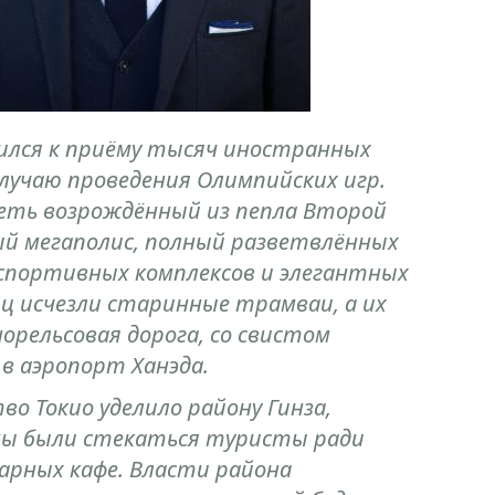
вился к приёму тысяч иностранных
лучаю проведения Олимпийских игр.
деть возрождённый из пепла Второй
й мегаполис, полный разветвлённых
спортивных комплексов и элегантных
иц исчезли старинные трамваи, а их
орельсовая дорога, со свистом
 аэропорт Ханэда.
о Токио уделило району Гинза,
ны были стекаться туристы ради
арных кафе. Власти района