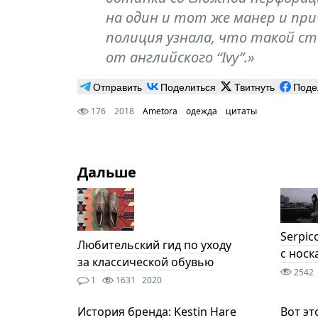
на один и тот же манер и при
полиция узнала, что такой сти
от английского “Ivy”.»
Отправить
Поделиться
Твитнуть
Поде
176
2018
Ametora
одежда
цитаты
Дальше
Serpic
Любительский гид по уходу
с носк
за классической обувью
2542
1
1631
2020
История бренда: Kestin Hare
Вот эт