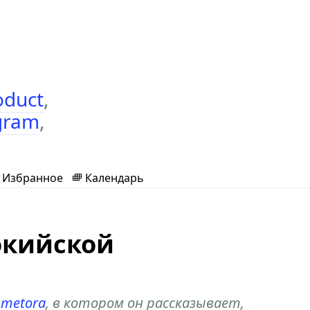
oduct
,
gram
,
Избранное
Календарь
окийской
Ametora
, в котором он рассказывает,