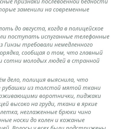
ные признаки послевоенной бедности
торые заменили на современные
оть до августа, когда в полицейское
чали поступать испуганные телефонные
из Гинзы требовали немедленного
рядка, сообщая о том, что главный
и сотни молодых людей в странной
м дело, полиция выяснила, что
в рубашки из толстой мятой ткани
держивающими воротнички, пиджаки
ей высоко на груди, ткани в яркие
клетка, неглаженные брюки чино
ные носки до колен и кожаные
ией. Волосы у всех были подстрижены