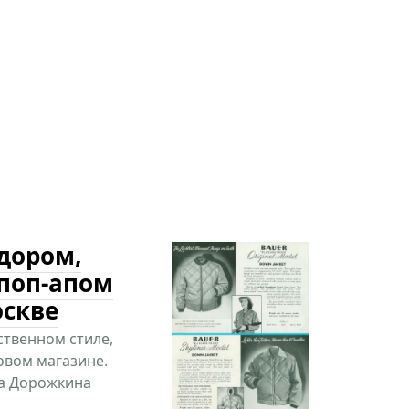
дором,
поп-апом
оскве
ственном стиле,
овом магазине.
на Дорожкина