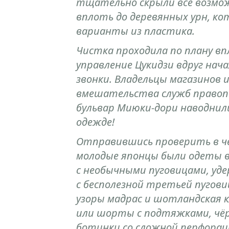
тщательно скрыли все возмож
вплоть до деревянных урн, ко
варианты из пластика.
Чистка проходила по плану впл
управление Цукидзи вдруг на
звонки. Владельцы магазинов 
вмешательства служб правопо
бульвар Миюки-дори наводнил
одежде!
Отправившись проверить в чё
молодые японцы были одеты 
с необычными пуговицами, у
с бесполезной третьей пуговиц
узоры мадрас и шотландская 
или шорты с подтяжками, чёр
ботинки со сложной перфорац