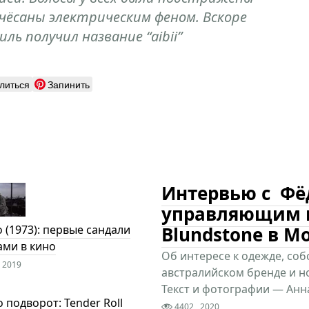
чёсаны электрическим феном. Вскоре
ль получил название “aibii”
литься
Запинить
Интервью с Фё
управляющим 
Blundstone в М
o (1973): первые сандали
ами в кино
Об интересе к одежде, соб
2019
австралийском бренде и н
Текст и фотографии — Ан
о подворот: Tender Roll
4402
2020