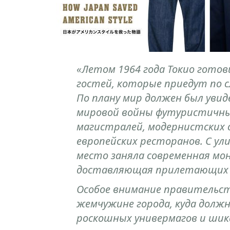
«Летом 1964 года Токио гото
гостей, которые приедут по с
По плану мир должен был уви
мировой войны футуристичны
магистралей, модернистских 
европейских ресторанов. С ул
место заняла современная мон
доставляющая прилетающих в
Особое внимание правительств
жемчужине города, куда долж
роскошных универмагов и шик