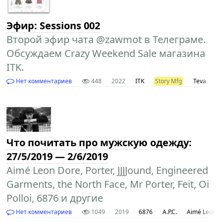
Эфир: Sessions 002
Второй эфир чата @zawmot в Телеграме.
Обсуждаем Crazy Weekend Sale магазина
ITK.
Нет комментариев
448
2022
ITK
Story Mfg
Teva
о
Что почитать про мужскую одежду:
27/5/2019 — 2/6/2019
Aimé Leon Dore, Porter, JJJJound, Engineered
Garments, the North Face, Mr Porter, Feit, Oi
Polloi, 6876 и другие
Нет комментариев
1049
2019
6876
A.P.C.
Aimé Leon 