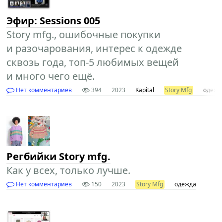
Эфир: Sessions 005
Story mfg., ошибочные покупки
и разочарования, интерес к одежде
сквозь года, топ-5 любимых вещей
и много чего ещё.
Нет комментариев
394
2023
Kapital
Story Mfg
одежд
Регбийки Story mfg.
Как у всех, только лучше.
Нет комментариев
150
2023
Story Mfg
одежда