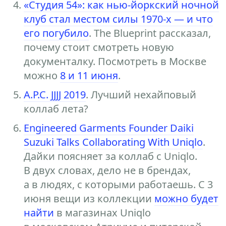
«Студия 54»: как нью-йоркский ночной
клуб стал местом силы 1970-х — и что
его погубило
. The Blueprint рассказал,
почему стоит смотреть новую
документалку. Посмотреть в Москве
можно
8 и 11 июня
.
A.P.C. JJJJ 2019
. Лучший нехайповый
коллаб лета?
Engineered Garments Founder Daiki
Suzuki Talks Collaborating With Uniqlo
.
Дайки поясняет за коллаб с Uniqlo.
В двух словах, дело не в брендах,
а в людях, с которыми работаешь. С 3
июня вещи из коллекции
можно будет
найти
в магазинах Uniqlo