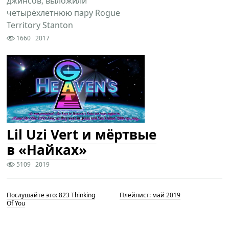
джинсов, выложили
четырёхлетнюю пару Rogue
Territory Stanton
1660
2017
Lil Uzi Vert и мёртвые
в «Найках»
5109
2019
Послушайте это: 823 Thinking
Плейлист: май 2019
Of You