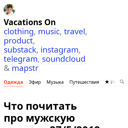
Vacations On
clothing
,
music
,
travel
,
product
,
substack
,
instagram
,
telegram
,
soundcloud
&
mapstr
Одежда
Эфир
Музыка
Путешествия
Избран
Что почитать
про мужскую