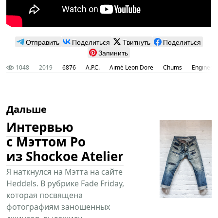
Отправить
Поделиться
Твитнуть
Поделиться
Запинить
1048
2019
6876
A.P.C.
Aimé Leon Dore
Chums
Engineer
Дальше
Интервью
с Мэттом Ро
из Shockoe Atelier
Я наткнулся на Мэтта на сайте
Heddels. В рубрике Fade Friday,
которая посвящена
фотографиям заношенных