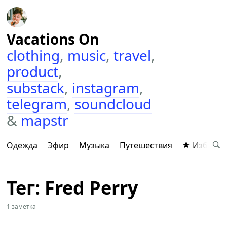
Vacations On
clothing
,
music
,
travel
,
product
,
substack
,
instagram
,
telegram
,
soundcloud
&
mapstr
Одежда
Эфир
Музыка
Путешествия
Избранн
Тег: Fred Perry
1 заметка