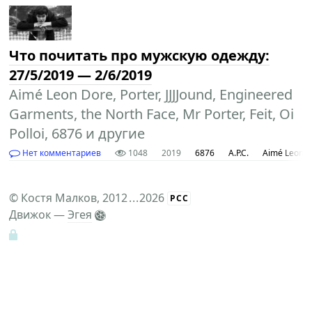
Что почитать про мужскую одежду:
27/5/2019 — 2/6/2019
Aimé Leon Dore, Porter, JJJJound, Engineered
Garments, the North Face, Mr Porter, Feit, Oi
Polloi, 6876 и другие
Нет комментариев
1048
2019
6876
A.P.C.
Aimé Leon 
©
Костя Малков
, 2012
...
2026
РСС
Движок —
Эгея