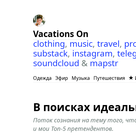
Vacations On
clothing
,
music
,
travel
,
pr
substack
,
instagram
,
tele
soundcloud
&
mapstr
Одежда
Эфир
Музыка
Путешествия
В поисках идеаль
Поток сознания на тему того, что
и мои Топ-5 претендентов.