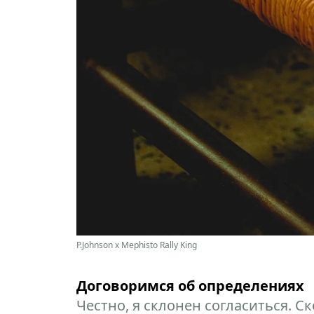
P.Johnson x Mephisto Rally King
Договоримся об определениях
Честно, я склонен согласиться. С