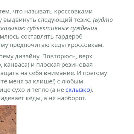
 тем, что называть кроссовками
чу выдвинуть следующий тезис.
(Будто
сказываю субъективные суждения
ремлюсь составлять гардероб
тому предпочитаю кеды кроссовкам.
воему дизайну. Повторюсь, верх
, канваса) и плоская резиновая
ащать на себя внимание. И поэтому
ите меня за клише!) с любым
ице сухо и тепло (а не
склызко
).
адевает кеды, а не наоборот.