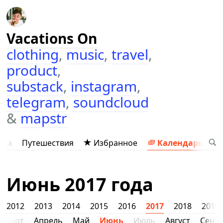
Vacations On
clothing
,
music
,
travel
,
product
,
substack
,
instagram
,
telegram
,
soundcloud
&
mapstr
ыка
Путешествия
Избранное
Календарь
Июнь 2017 года
2012
2013
2014
2015
2016
2017
2018
2019
Март
Апрель
Май
Июнь
Июль
Август
Сент