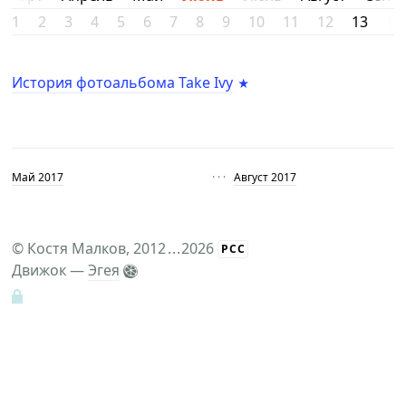
1
2
3
4
5
6
7
8
9
10
11
12
13
14
История фотоальбома Take Ivy
Май 2017
· · ·
Август 2017
©
Костя Малков
, 2012
...
2026
РСС
Движок —
Эгея