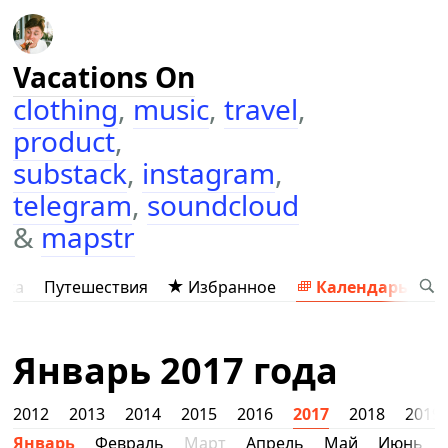
Vacations On
clothing
,
music
,
travel
,
product
,
substack
,
instagram
,
telegram
,
soundcloud
&
mapstr
ыка
Путешествия
Избранное
Календарь
Январь 2017 года
2012
2013
2014
2015
2016
2017
2018
2019
Январь
Февраль
Март
Апрель
Май
Июнь