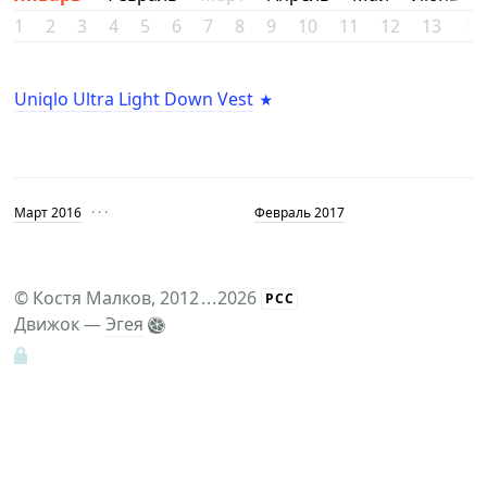
1
2
3
4
5
6
7
8
9
10
11
12
13
14
Uniqlo Ultra Light Down Vest
Март 2016
· · ·
Февраль 2017
©
Костя Малков
, 2012
...
2026
РСС
Движок —
Эгея