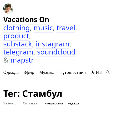
Vacations On
clothing
,
music
,
travel
,
product
,
substack
,
instagram
,
telegram
,
soundcloud
&
mapstr
Одежда
Эфир
Музыка
Путешествия
Избранн
Тег: Стамбул
5 заметок
См. также:
путешествия
одежда