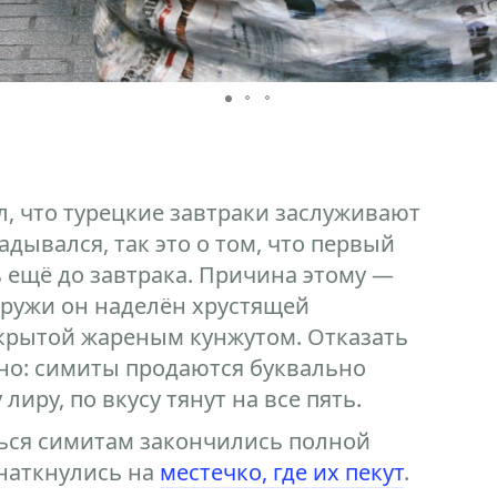
л, что турецкие завтраки заслуживают
адывался, так это о том, что первый
 ещё до завтрака. Причина этому —
аружи он наделён хрустящей
крытой жареным кунжутом. Отказать
жно: симиты продаются буквально
лиру, по вкусу тянут на все пять.
ься симитам закончились полной
 наткнулись на
местечко, где их пекут
.