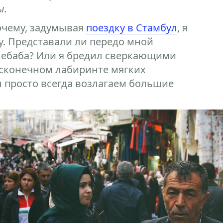
ы.
почему, задумывая
поездку в Стамбул
, я
у. Представали ли передо мной
кебаба? Или я бредил сверкающими
есконечном лабиринте мягких
 просто всегда возлагаем большие