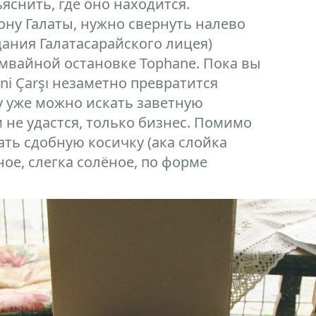
яснить, где оно находится.
ону Галаты, нужно свернуть налево
дания Галатасарайского лицея)
рамвайной остановке Tophane. Пока вы
eni Çarşı незаметно превратится
ку уже можно искать заветную
 не удастся, только бизнес. Помимо
ть сдобную косичку (ака слойка
ое, слегка солёное, по форме