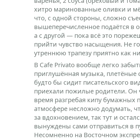
варенья, 2 соуса (ореховый и том
хитро маринованные оливки и мёд
что, с одной стороны, сложно съ
вышеперечисленное подаётся в о
а с другой — пока всё это пореж
прийти чувство насыщения. Не гов
утреннюю трапезу приятно как ни
В Cafe Privato вообще легко забы
приглушённая музыка, плетёные с
будто бы сидит писательского ви
приехали пожилые родители. Он чт
время разгребая кипу бумажных п
атмосфере несложно додумать, чт
за вдохновением, так тут и остал
вынуждены сами отправиться в п
Несомненно на Восточном экспре