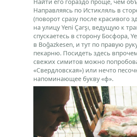
Найти его гораздо проще, чем объ
Направляясь по Истикляль в стор
(поворот сразу после красивого з
на улицу Yeni Çarşı, ведущую к т
спускаетесь в сторону Босфора, Y
в Boğazkesen, и тут по правую ру
пекарню. Посидеть здесь впрочем
свежих симитов можно попробова
«Свердловская») или нечто песочн
напоминающее букву «ф».