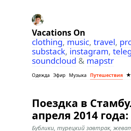
Vacations On
clothing
,
music
,
travel
,
pr
substack
,
instagram
,
tele
soundcloud
&
mapstr
Одежда
Эфир
Музыка
Путешествия
Поездка в Cтамбул
апреля 2014 года:
Бублики, турецкий завтрак, жеват