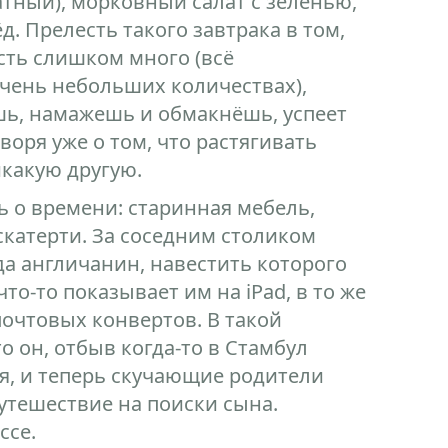
атный), морковный салат с зеленью,
. Прелесть такого завтрака в том,
есть слишком много (всё
чень небольших количествах),
ешь, намажешь и обмакнёшь, успеет
оря уже о том, что растягивать
какую другую.
ть о времени: старинная мебель,
катерти. За соседним столиком
да англичанин, навестить которого
о-то показывает им на iPad, в то же
очтовых конвертов. В такой
о он, отбыв когда-то в Стамбул
ся, и теперь скучающие родители
утешествие на поиски сына.
ссе.