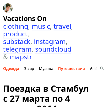
Vacations On
clothing
,
music
,
travel
,
product
,
substack
,
instagram
,
telegram
,
soundcloud
&
mapstr
Одежда
Эфир
Музыка
Путешествия
Избра
Поездка в Cтамбул
с 27 марта по 4