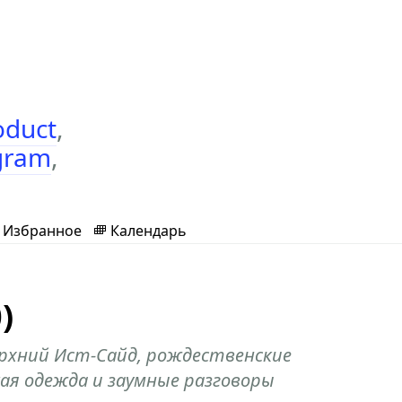
oduct
,
gram
,
Избранное
Календарь
)
рхний Ист-Сайд, рождественские
кая одежда и заумные разговоры