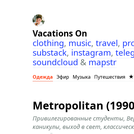
Vacations On
clothing
,
music
,
travel
,
pr
substack
,
instagram
,
tele
soundcloud
&
mapstr
Одежда
Эфир
Музыка
Путешествия
Metropolitan (1990
Привилегированные студенты, Ве
каникулы, выход в свет, классичес