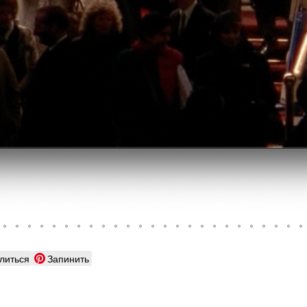
литься
Запинить