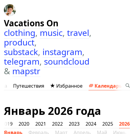
Vacations On
clothing
,
music
,
travel
,
product
,
substack
,
instagram
,
telegram
,
soundcloud
&
mapstr
ыка
Путешествия
Избранное
Календарь
Январь 2026 года
2019
2020
2021
2022
2023
2024
2025
2026
Январь
Февраль
Март
Апрель
Май
Июнь