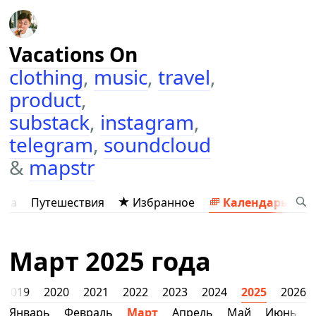
Vacations On
clothing
,
music
,
travel
,
product
,
substack
,
instagram
,
telegram
,
soundcloud
&
mapstr
ыка
Путешествия
Избранное
Календарь
Март 2025 года
2019
2020
2021
2022
2023
2024
2025
2026
Январь
Февраль
Март
Апрель
Май
Июнь