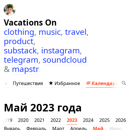
Vacations On
clothing
,
music
,
travel
,
product
,
substack
,
instagram
,
telegram
,
soundcloud
&
mapstr
ыка
Путешествия
Избранное
Календарь
Май 2023 года
2019
2020
2021
2022
2023
2024
2025
2026
Январь
Февраль
Март
Апрель
Май
Июнь