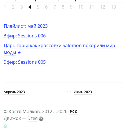
1
2
3
4
5
6
7
8
9
10
11
12
13
14
Плейлист: май 2023
Эфир: Sessions 006
Царь горы: как кроссовки Salomon покорили мир
моды
Эфир: Sessions 005
Апрель 2023
· · ·
Июль 2023
©
Костя Малков
, 2012
...
2026
РСС
Движок —
Эгея