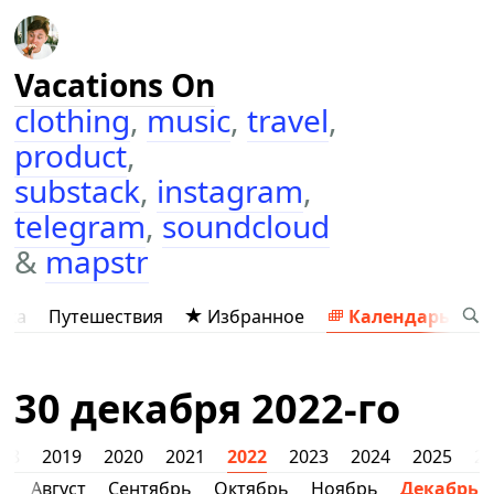
Vacations On
clothing
,
music
,
travel
,
product
,
substack
,
instagram
,
telegram
,
soundcloud
&
mapstr
ыка
Путешествия
Избранное
Календарь
30 декабря 2022-го
018
2019
2020
2021
2022
2023
2024
2025
2
ь
Август
Сентябрь
Октябрь
Ноябрь
Декабрь