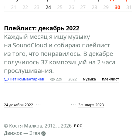
20
21
22
23
24
25
26
27
28
29
30
31
Плейлист: декабрь 2022
Каждый месяц я ищу музыку
на SoundCloud и собираю плейлист
из того, что понравилось. В декабре
получилось 37 композиций на 2 часа
прослушивания.
Нет комментариев
229
2022
музыка
плейлист
24 декабря 2022
· · ·
· · ·
3 января 2023
©
Костя Малков
, 2012
...
2026
РСС
Движок —
Эгея