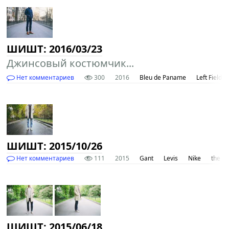
ШИШТ: 2016/03/23
Джинсовый костюмчик...
Нет комментариев
300
2016
Bleu de Paname
Left Field
ШИШТ: 2015/10/26
Нет комментариев
111
2015
Gant
Levis
Nike
the Hi
ШИШТ: 2015/06/18