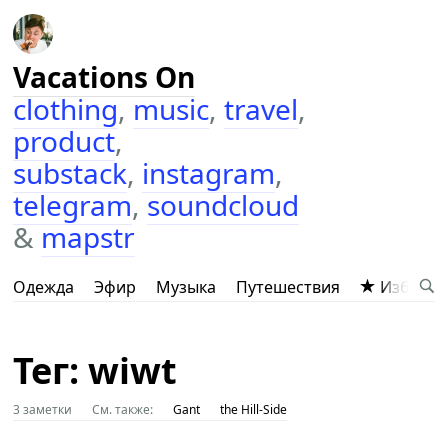
Vacations On
clothing
,
music
,
travel
,
product
,
substack
,
instagram
,
telegram
,
soundcloud
&
mapstr
Одежда
Эфир
Музыка
Путешествия
Избранн
Тег: wiwt
3 заметки
См. также:
Gant
the Hill-Side