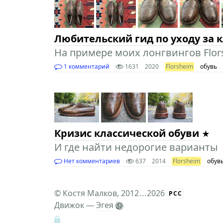
Любительский гид по уходу за 
На примере моих лонгвингов Flors
1 комментарий
1631
2020
Florsheim
обувь
Кризис классической обуви
И где найти недорогие варианты
Нет комментариев
637
2014
Florsheim
обув
©
Костя Малков
, 2012
...
2026
РСС
Движок —
Эгея