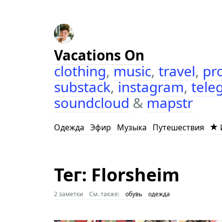
Vacations On
clothing
,
music
,
travel
,
pr
substack
,
instagram
,
tele
soundcloud
&
mapstr
Одежда
Эфир
Музыка
Путешествия
Тег: Florsheim
2 заметки
См. также:
обувь
одежда