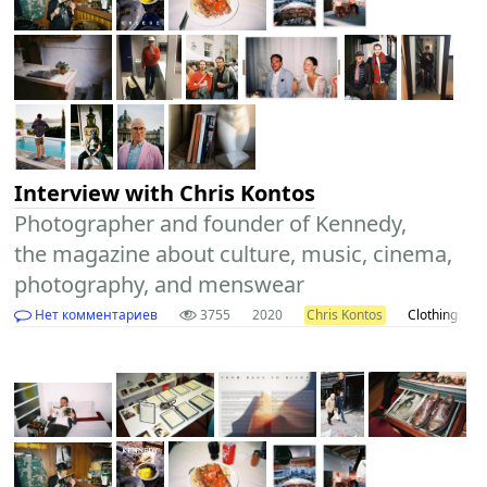
Interview with Chris Kontos
Photographer and founder of Kennedy,
the magazine about culture, music, cinema,
photography, and menswear
Нет комментариев
3755
2020
Chris Kontos
Clothing
e