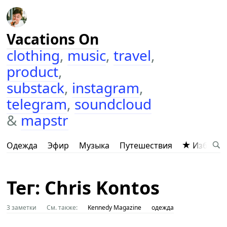
Vacations On
clothing
,
music
,
travel
,
product
,
substack
,
instagram
,
telegram
,
soundcloud
&
mapstr
Одежда
Эфир
Музыка
Путешествия
Избранн
Тег: Chris Kontos
3 заметки
См. также:
Kennedy Magazine
одежда