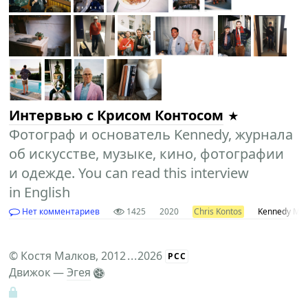
Интервью с Крисом Контосом
Фотограф и основатель Kennedy, журнала
об искусстве, музыке, кино, фотографии
и одежде. You can read this interview
in English
Нет комментариев
1425
2020
Chris Kontos
Kennedy Mag
©
Костя Малков
, 2012
...
2026
РСС
Движок —
Эгея