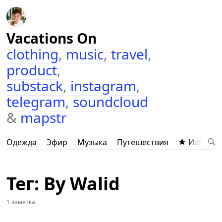
Vacations On
clothing
,
music
,
travel
,
product
,
substack
,
instagram
,
telegram
,
soundcloud
&
mapstr
Одежда
Эфир
Музыка
Путешествия
Избранн
Тег: By Walid
1 заметка