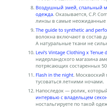
Воздушный змей, спальный ме
одежда
. Оказывается, C.P. C
линзы в самые неожиданные 
The guide to synthetic and perf
волокна включают в состав д
А натуральные ткани не силь
Levi’s Vintage Clothing x Tenue
нидерландского магазина ам
потрясающих состаренных 501-
Flash in the night
. Москвоский
тусоваться летними ночами.
Напоследок — ролик, которы
интервью с владельцем секон
ностальгируете по такой одеж