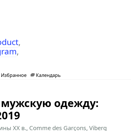
oduct
,
gram
,
Избранное
Календарь
 мужскую одежду:
2019
ны ХХ в., Comme des Garçons, Viberg