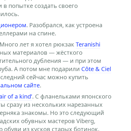
 в попытке создать своего
чилось.
ционером
. Разобрался, как устроена
еллерами на спине.
 Много лет я хотел рюкзак
Teranishi
тных материалов — жёсткого
тительного дубления — и при этом
руба. А потом мне подарили
Côte & Ciel
 последний сейчас можно купить
альном сайте
.
ir of a kind’
. С фланельками японского
ты сразу из нескольких нарезанных
верняка знакомы. Но это следующий
адских обувных мастеров Viberg,
 обуви из кусков старых ботинок.