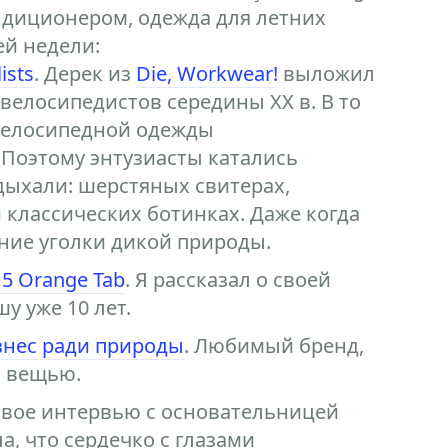
ондиционером, одежда для летних
ей недели:
ists
. Дерек из
Die, Workwear!
выложил
велосипедистов середины XX в. В то
велосипедной одежды
 Поэтому энтузиасты катались
тдыхали: шерстяных свитерах,
 классических ботинках. Даже когда
ние уголки дикой природы.
15 Orange Tab
. Я рассказал о своей
у уже 10 лет.
изнес ради природы
. Любимый бренд,
й вещью.
овое интервью с основательницей
а, что сердечко с глазами