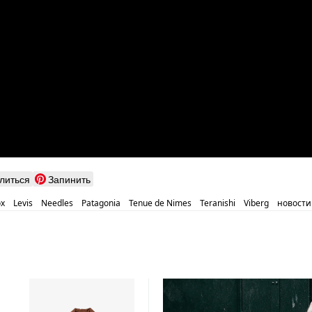
литься
Запинить
ox
Levis
Needles
Patagonia
Tenue de Nimes
Teranishi
Viberg
новости