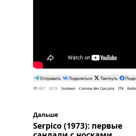
Отправить
Поделиться
Твитнуть
Поде
807
2019
3sixteen
Comme des Garçons
ITK
Kixb
Дальше
Serpico (1973): первые
сандали с носками