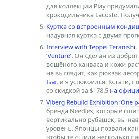
для коллекции Play придумали
крокодильчика Lacoste. Полу
Куртка со встроенным конди
надувная куртка с двумя проп
Interview with Teppei Teranishi
.
’Venture’
. Он сделан из добро
вощёного канваса и кожи рас
не выглядит, как рюкзак лесо
Isar
, и я успокоился. Кстати,
со скидкой за $178.5
на офици
Viberg Rebuild Exhibition ’One pa
бренда Needles, которые сши
вертикально рубашек, вы на
уровень. Японцы позвали кан
чтобы те сшили несколько пар