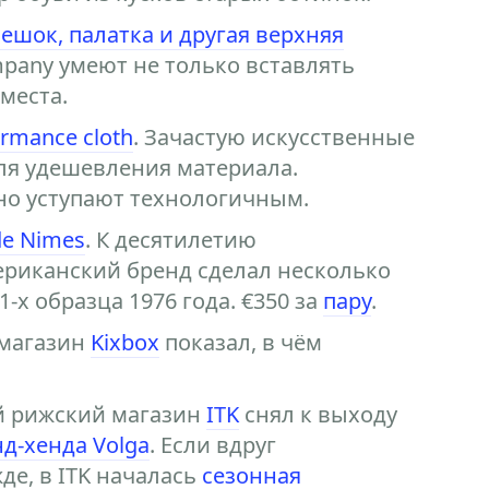
шок, палатка и другая верхняя
ompany умеют не только вставлять
места.
ormance cloth
. Зачастую искусственные
ля удешевления материала.
но уступают технологичным.
 de Nimes
. К десятилетию
ериканский бренд сделал несколько
х образца 1976 года. €350 за
пару
.
 магазин
Kixbox
показал, в чём
й рижский магазин
ITK
снял к выходу
д-хенда Volga
. Если вдруг
де, в ITK началась
сезонная