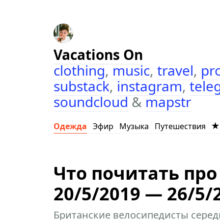
Vacations On
clothing
,
music
,
travel
,
pr
substack
,
instagram
,
tele
soundcloud
&
mapstr
Одежда
Эфир
Музыка
Путешествия
Что почитать про
20/5/2019 — 26/5/
Британские велосипедисты середи