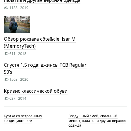
палатка и другая верхняя одежда
1138
2019
Обзор рюкзака côte&ciel Isar M
(MemoryTech)
611
2018
Спустя 1,5 года: джинсы TCB Regular
50’s
1503
2020
Кризис классической обуви
637
2014
Куртка со встроенным
Воздушный змей, спальный
кондиционером
мешок, палатка и другая верхняя
одежда