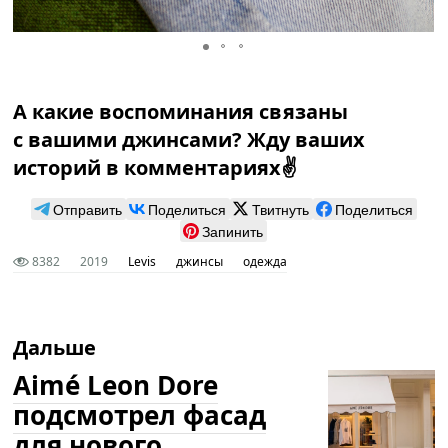
А какие воспоминания связаны
с вашими джинсами? Жду ваших
историй в комментариях✌️
Отправить
Поделиться
Твитнуть
Поделиться
Запинить
8382
2019
Levis
джинсы
одежда
Дальше
Aimé Leon Dore
подсмотрел фасад
для нового