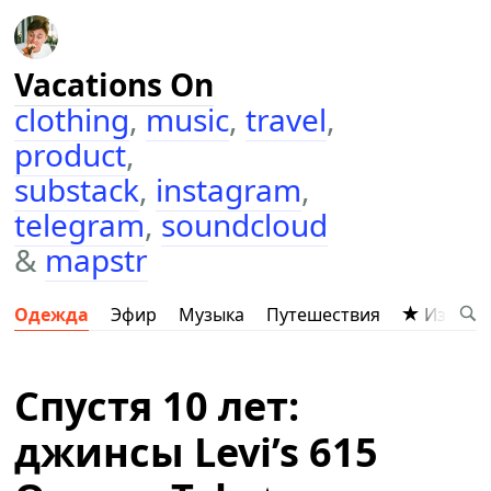
Vacations On
clothing
,
music
,
travel
,
product
,
substack
,
instagram
,
telegram
,
soundcloud
&
mapstr
Одежда
Эфир
Музыка
Путешествия
Избран
Спустя 10 лет:
джинсы Levi’s 615