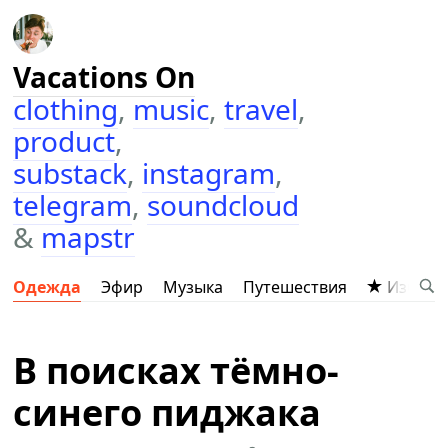
Vacations On
clothing
,
music
,
travel
,
product
,
substack
,
instagram
,
telegram
,
soundcloud
&
mapstr
Одежда
Эфир
Музыка
Путешествия
Избран
В поисках тёмно-
синего пиджака