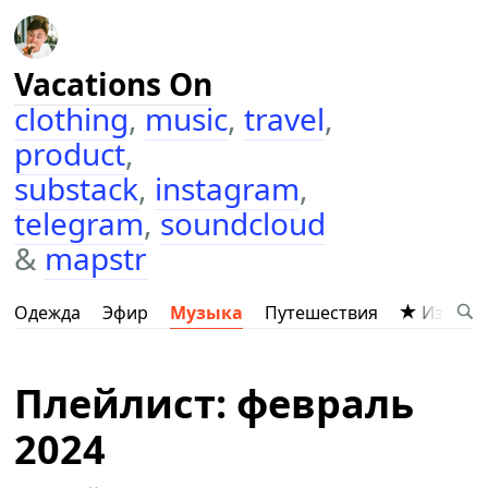
Vacations On
clothing
,
music
,
travel
,
product
,
substack
,
instagram
,
telegram
,
soundcloud
&
mapstr
Одежда
Эфир
Музыка
Путешествия
Избран
Плейлист: февраль
2024