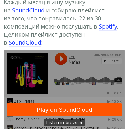
Каждый месяц я ищу музыку
на
SoundCloud
и собираю плейлист
из того, что понравилось. 22 из 30
композиций можно послушать в
Spotify
.
Целиком плейлист доступен
в
SoundCloud
: