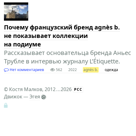
Почему французский бренд agnès b.
не показывает коллекции
на подиуме
Рассказывает основательца бренда Аньес
Трубле в интервью журналу L’Étiquette.
Нет комментариев
562
2022
agnès b.
одежда
©
Костя Малков
, 2012
...
2026
РСС
Движок —
Эгея