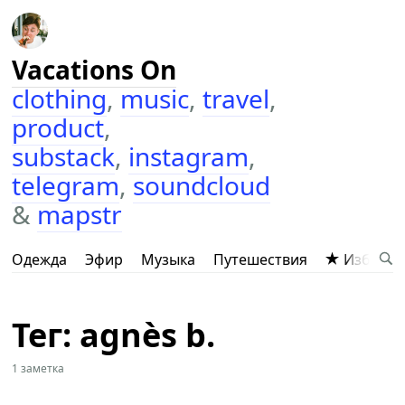
Vacations On
clothing
,
music
,
travel
,
product
,
substack
,
instagram
,
telegram
,
soundcloud
&
mapstr
Одежда
Эфир
Музыка
Путешествия
Избранн
Тег: agnès b.
1 заметка