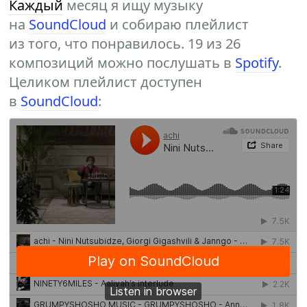
Каждый
месяц я ищу музыку
на
SoundCloud
и собираю плейлист
из того, что понравилось. 19 из 26
композиций можно послушать в
Spotify
.
Целиком плейлист доступен
в
SoundCloud
: