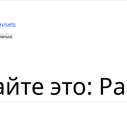
n/sets
литься
те это: Pa