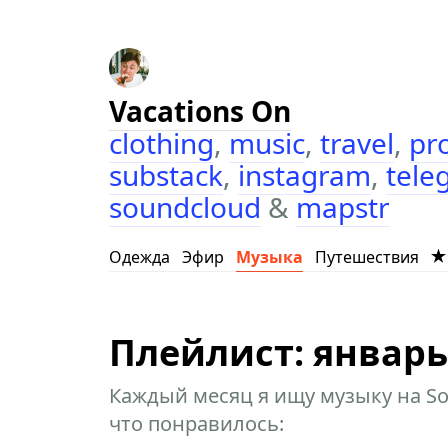
Vacations On
clothing
,
music
,
travel
,
pr
substack
,
instagram
,
tele
soundcloud
&
mapstr
Одежда
Эфир
Музыка
Путешествия
Плейлист: январь
Каждый месяц я ищу музыку на So
что понравилось: