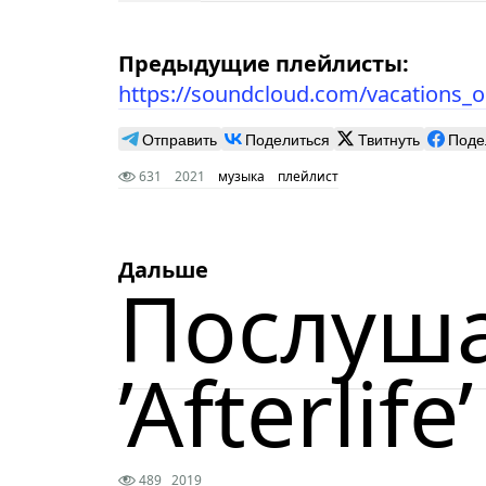
Предыдущие плейлисты:
https://soundcloud.com/vacations_o
Отправить
Поделиться
Твитнуть
Поде
631
2021
музыка
плейлист
Дальше
Послушай
’Afterlife’
489
2019