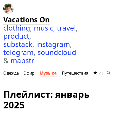
Vacations On
clothing
,
music
,
travel
,
product
,
substack
,
instagram
,
telegram
,
soundcloud
&
mapstr
Одежда
Эфир
Музыка
Путешествия
Избран
Плейлист: январь
2025